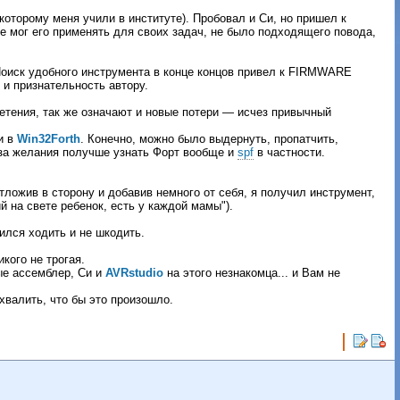
оторому меня учили в институте). Пробовал и Си, но пришел к
не мог его применять для своих задач, не было подходящего повода,
Поиск удобного инструмента в конце концов привел к FIRMWARE
 и признательность автору.
ретения, так же означают и новые потери — исчез привычный
и в
Win32Forth
. Конечно, можно было выдернуть, пропатчить,
з-за желания получше узнать Форт вообще и
spf
в частности.
тложив в сторону и добавив немного от себя, я получил инструмент,
й на свете ребенок, есть у каждой мамы").
ился ходить и не шкодить.
никого не трогая.
ые ассемблер, Си и
AVRstudio
на этого незнакомца... и Вам не
схвалить, что бы это произошло.