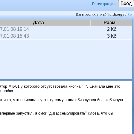
Вход
Регистрация...
Вы в гостях у iva@forth.org.ru
Дата
Разм
7.01.08 19:14
2 Кб
7.01.08 15:43
3 Кб
тор МК-61 у которого отсутствовала кнопка "=". Сначала мне это
а лабах..
рт и то, что он использует эту самую полюбившуюся бесскобочную
 впервые запустил, я смог "дизассемблировать" слова, что бы