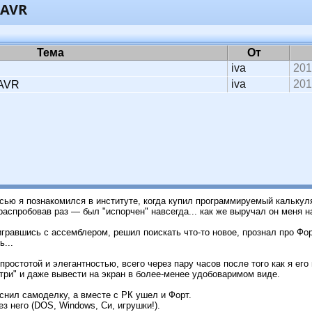
 AVR
Тема
От
iva
201
iva
201
 AVR
сью я познакомился в институте, когда купил программируемый калькуля
распробовав раз — был "испорчен" навсегда... как же выручал он меня н
гравшись с ассемблером, решил поискать что-то новое, прознал про Фо
...
простотой и элегантностью, всего через пару часов после того как я его
утри" и даже вывести на экран в более-менее удобоваримом виде.
снил самоделку, а вместе с РК ушел и Форт.
з него (DOS, Windows, Си, игрушки!).