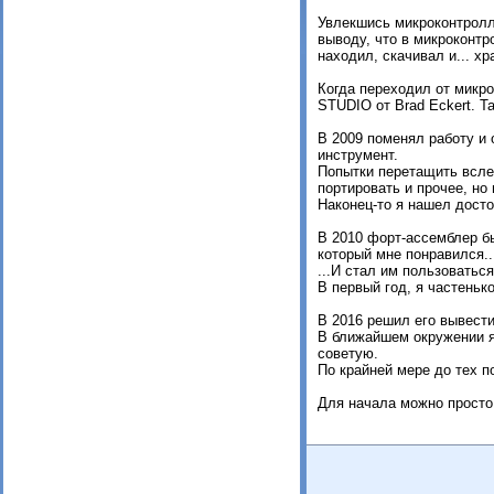
Увлекшись микроконтролле
выводу, что в микроконтр
находил, скачивал и... х
Когда переходил от микр
STUDIO от Brad Eckert. Т
В 2009 поменял работу и 
инструмент.
Попытки перетащить вслед
портировать и прочее, но
Наконец-то я нашел дост
В 2010 форт-ассемблер бы
который мне понравился..
...И стал им пользоваться.
В первый год, я частеньк
В 2016 решил его вывест
В ближайшем окружении я 
советую.
По крайней мере до тех п
Для начала можно просто