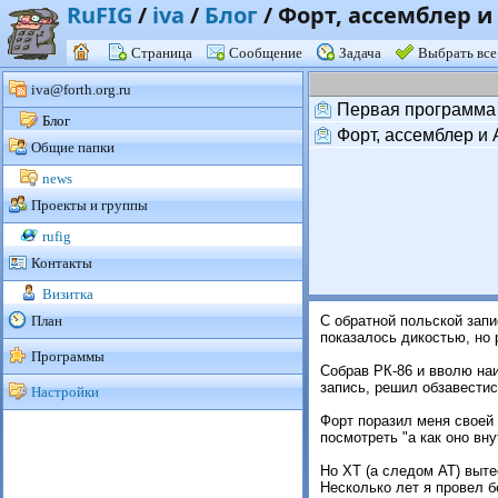
RuFIG
/
iva
/
Блог
/
Форт, ассемблер и
Страница
Сообщение
Задача
Выбрать все
iva@forth.org.ru
Первая программа
Блог
Форт, ассемблер и
Общие папки
news
Проекты и группы
rufig
Контакты
Визитка
План
С обратной польской запи
показалось дикостью, но 
Программы
Собрав РК-86 и вволю наи
запись, решил обзавестись
Настройки
Форт поразил меня своей 
посмотреть "а как оно вн
Но ХТ (а следом АТ) выте
Несколько лет я провел бе