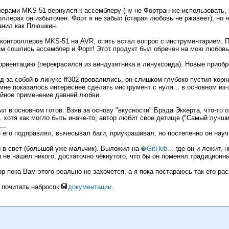
рами MKS-51 вернулся к ассемблеру (ну не Фортран-же использовать, к
оллерах он избыточен. Форт я не забыл (старая любовь не ржавеет), но 
ранил как Плюшкин.
оконтроллеров MKS-51 на AVR, опять встал вопрос с инструментарием. 
ам сошлись ассемблер и Форт! Этот продукт был обречен на мою любовь
ориентацию (перекрасился из виндузятника в линуксоида). Новые приоб
 за собой в линукс ff302 провалились, он слишком глубоко пустил корн
 мне показалось интереснее сделать инструмент с нуля... в основном и
ойное применение давней любви.
л в основном готов. Взяв за основу "вкусности" Брэда Эккерта, что-то о
. хотя как могло быть иначе-то, автор любит свое детище ("Самый лучши
..
о его подправлял, вычесывал баги, приукрашивал, но постепенно он науч
и в свет (большой уже мальчик). Выложил на
GitHub
... где он и лежит, 
не нашел никого, достаточно чёкнутого, что бы он поменял традиционн
ор пока Вам этого реально не захочется, а я пока постараюсь так его ра
 почитать набросок
документации
.