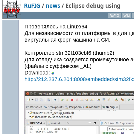
RuFIG
/
news
/
Eclipse debug using
RuFIG
Wiki
Проверялось на Linux/64
Для независимости от платформы в для ц
виртуальная форт машина на СИ.
Контроллер stm32f103cbt6 (thumb2)
Для отладчика создается промежуточное 
(файлы с суффиксом _AL)
Download:
http://212.237.6.204:8008/embedded/stm32fxx