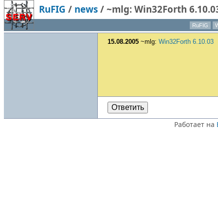
RuFIG
/
news
/
~mlg: Win32Forth 6.10.0
RuFIG
W
15.08.2005
~mlg:
Win32Forth 6.10.03
Ответить
Работает на