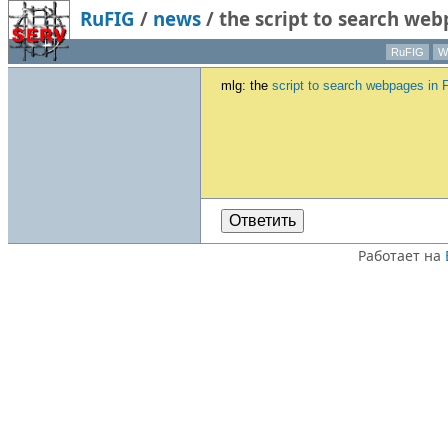
RuFIG
/
news
/
the script to search web
RuFIG
Wi
mlg: the
script to search webpages in 
Ответить
Работает на