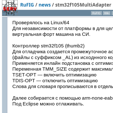
RuFIG
/
news
/
stm32f105MultiAdapter
RuFIG
Wiki
Проверялось на Linux/64
Для независимости от платформы в для це
виртуальная форт машина на СИ.
Контроллер stm32f105 (thumb2)
Для отладчика создается промежуточное 
(файлы с суффиксом _AL) из исходнного код
Применяется инлайн подстановка с оптим
Переменная TMM_SIZE содержит максималь
TSET-OPT — включить оптимизацию
TDIS-OPT — отключить оптимизацию
Слова для словаря прописываются в отдель
Далее собирается с помощью arm-none-eabi
Под Eclipse можно отлаживать.