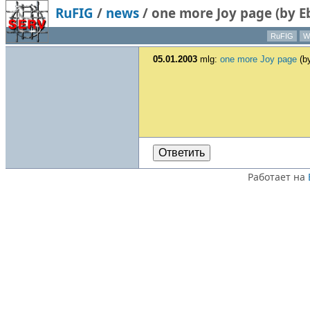
RuFIG
/
news
/
one more Joy page (by E
RuFIG
Wi
05.01.2003
mlg:
one more Joy page
(by
Ответить
Работает на