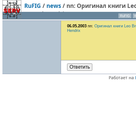
RuFIG
/
news
/
nn: Оригинал книги Leo
Marcel Hendrix
RuFIG
W
06.05.2003
nn:
Оригинал книги Leo Bro
Hendrix
Ответить
Работает на