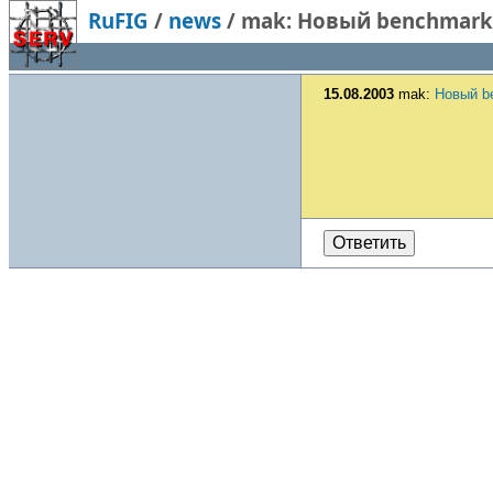
RuFIG
/
news
/
mak: Новый benchmark 
15.08.2003
mak:
Новый b
Ответить