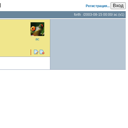
l
Вход
Регистрация...
forth
/
2003-08-15 00:00
/
ac
(v1)
ac