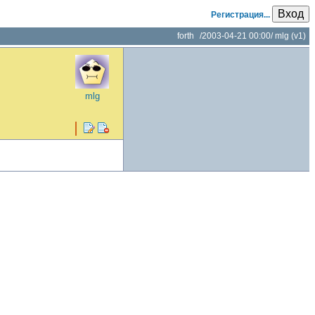
Вход
Регистрация...
forth
/
2003-04-21 00:00
/
mlg
(v1)
mlg