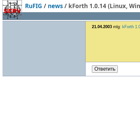
RuFIG
/
news
/
kForth 1.0.14 (Linux, Wi
21.04.2003
mlg:
kForth 1.
Ответить