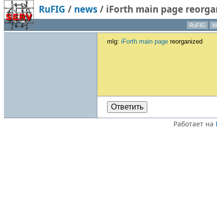
RuFIG
/
news
/
iForth main page reorga
RuFIG
Wi
mlg:
iForth main page
reorganized
Ответить
Работает на