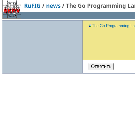
RuFIG
/
news
/
The Go Programming La
The Go Programming L
Ответить