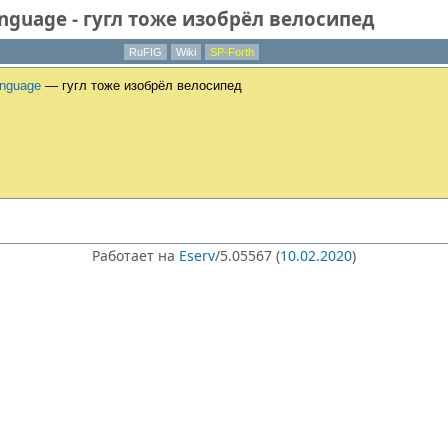
nguage - гугл тоже изобрёл велосипед
RuFIG
Wiki
SP-Forth
anguage
— гугл тоже изобрёл велосипед
Работает на
Eserv
/5.05567 (
10.02.2020
)