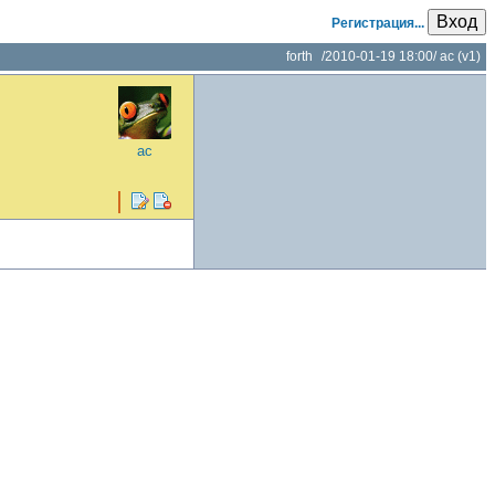
Вход
Регистрация...
forth
/
2010-01-19 18:00
/
ac
(v1)
ac