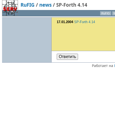
RuFIG
/
news
/
SP-Forth 4.14
RuFIG
W
17.01.2004
SP-Forth 4.14
Ответить
Работает на