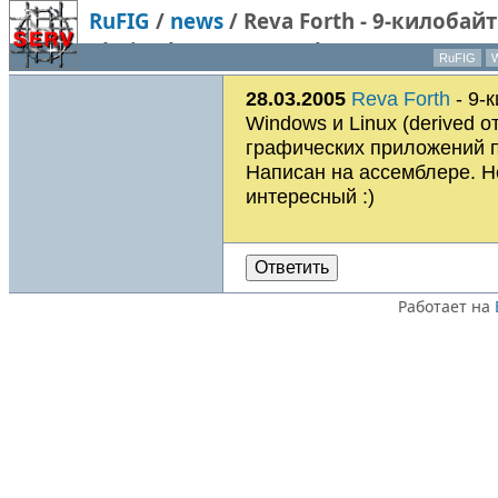
RuFIG
/
news
/
Reva Forth - 9-килоба
(derived от Retro Forth) с примерам
RuFIG
W
платформы. Написан на ассемблере. 
28.03.2005
Reva Forth
- 9-
Windows и Linux (derived о
графических приложений 
Написан на ассемблере. Н
интересный :)
Ответить
Работает на