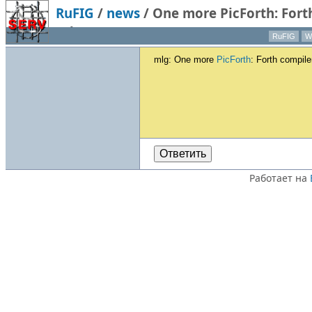
RuFIG
/
news
/
One more PicForth: Forth
other one).
RuFIG
Wi
mlg: One more
PicForth
: Forth compile
Ответить
Работает на