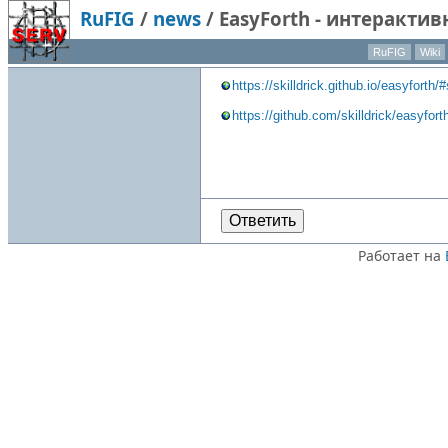
RuFIG
/
news
/
EasyForth - интеракти
RuFIG
Wiki
https://skilldrick.github.io/easyforth/
https://github.com/skilldrick/easyfort
Ответить
Работает на