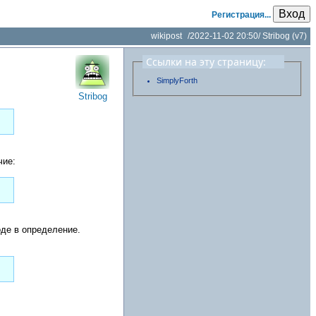
Вход
Регистрация...
wikipost
/
2022-11-02 20:50
/
Stribog
(v7)
Ссылки на эту страницу:
SimplyForth
Stribog
чие:
оде в определение.