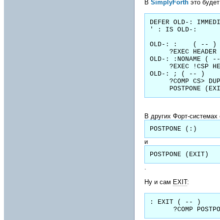
В
SimplyForth
это будет
DEFER OLD-: IMMEDI
' : IS OLD-:

OLD-: :    ( -- )

     ?EXEC HEADER !CSP 0 COLON-ID >CS POSTPONE (:) ] ; IMMEDIATE

OLD-: :NONAME ( --
     ?EXEC !CSP HERE NONAME-ID >CS  POSTPONE (:) ] ; IMMEDIATE

OLD-: ; ( -- )

     ?COMP CS> DUP COLON-ID = IF 2DROP ELSE NONAME-ID ?PAIRS THEN

     POSTPONE
В других Форт-системах 
POSTPONE (:)
и
POSTPONE (EXIT)
.
Ну и сам
EXIT
:
: EXIT ( -- )

      ?COMP PO