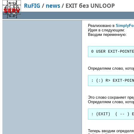
RuFIG
/
news
/
EXIT без UNLOOP
Реализовано в
SimplyFo
Идея в следующем:
Вводим переменную:
0 USER EXIT-POINT
Определяем слово, кото
: (:) R> EXIT-POI
Это слово сохраняет пре
Определяем слово, котор
: (EXIT)  ( -- ) 
Теперь вводим определя