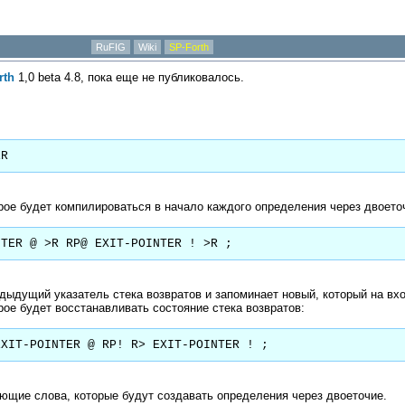
RuFIG
Wiki
SP-Forth
rth
1,0 beta 4.8, пока еще не публиковалось.
ER
рое будет компилироваться в начало каждого определения через двоето
NTER @ >R RP@ EXIT-POINTER ! >R ;
дыдущий указатель стека возвратов и запоминает новый, который на вх
ое будет восстанавливать состояние стека возвратов:
EXIT-POINTER @ RP! R> EXIT-POINTER ! ;
ющие слова, которые будут создавать определения через двоеточие.