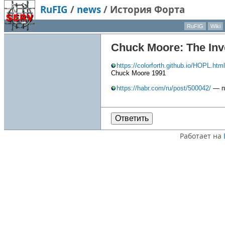
RuFIG
/
news
/
История Форта
RuFIG
Wiki
Chuck Moore: The Inve
https://colorforth.github.io/HOPL.html
Chuck Moore 1991
https://habr.com/ru/post/500042/
— п
Ответить
Работает на