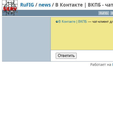
RuFIG
/
news
/
В Контакте | ВКПБ - ча
Форте
RuFIG
W
В Контакте | ВКПБ
— чат-клиент д
Ответить
Работает на