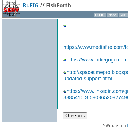
RuFIG
//
FishForth
RuFIG
News
Wiki
https://www.mediafire.com/f
https://www.indiegogo.com/
http://spacetimepro.blogspo
updated-support.html
https://www.linkedin.com/g
3385416.S.5909652092749
Ответить
Работает на